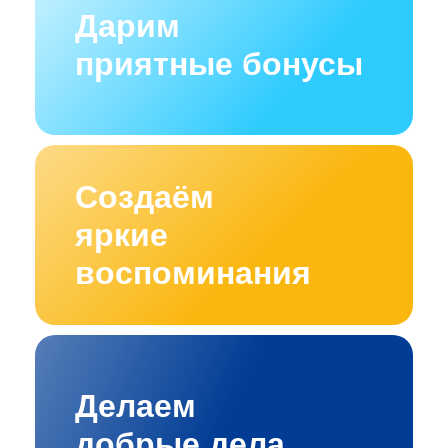
Дарим
приятные бонусы
Создаём
яркие
воспоминания
Делаем
добрые дела