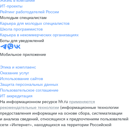
Жизнь в компании
область
ИТ-проекты
Рейтинг работодателей России
Валдай
Малая Вишера
Молодым специалистам
Окуловка
Пестово
Карьера для молодых специалистов
Сольцы
Старая Русса
Школа программистов
Карьера в некоммерческих организациях
Холм
Чудово
Боты для уведомлений
Мурманская область
Апатиты
Гаджиево
Заозерск
Мобильное приложение
Заполярный
Кандалакша
Кировск (Мурманская
Ковдор
Этика и комплаенс
область)
Оказание услуг
Кола
Мончегорск
Использование сайтов
Защита персональных данных
Оленегорск
Островной
Пользовательское соглашение
Полярные Зори
Полярный
ИТ аккредитация
Североморск
Снежногорск
На информационном ресурсе hh.ru
применяются
Республика Карелия
Беломорск
рекомендательные технологии
(информационные технологии
предоставления информации на основе сбора, систематизации
Кемь
Кондопога
и анализа сведений, относящихся к предпочтениям пользователей
Костомукша
Лахденпохья
сети «Интернет», находящихся на территории Российской
Медвежьегорск
Олонец