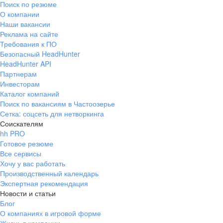
Поиск по резюме
Краснознаменск
Ладушкин
(Калининградская
О компании
область)
Наши вакансии
Мамоново
Неман
Реклама на сайте
Требования к ПО
Нестеров
Озерск
Безопасный HeadHunter
(Калининградская
область)
HeadHunter API
Партнерам
Пионерский
Полесск
Инвесторам
Правдинск
Светлогорск
Каталог компаний
(Калининградская
Поиск по вакансиям в Частоозерье
область)
Сетка: соцсеть для нетворкинга
Светлый
Славск
Соискателям
Советск
Черняховск
hh PRO
(Калининградская
Готовое резюме
область)
Все сервисы
Республика Коми
Воркута
Хочу у вас работать
Вуктыл
Емва
Производственный календарь
Экспертная рекомендация
Инта
Микунь
Новости и статьи
Печора
Сосногорск
Блог
Усинск
Ухта
О компаниях в игровой форме
Новгородская
Боровичи