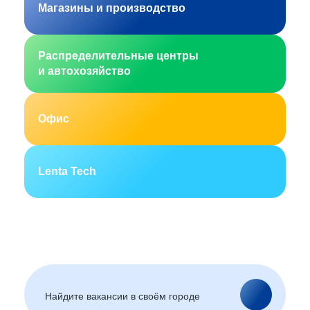
Магазины и производство
Распределительные центры
и автохозяйство
Офис
Lenta Tech
Москва
Санкт-Петербург
Екатеринбург
Новосибирск
Горно-Алтайск
Барнаул
Благовещенск
Архангельск
(Амурская область)
Астрахань
Белгород