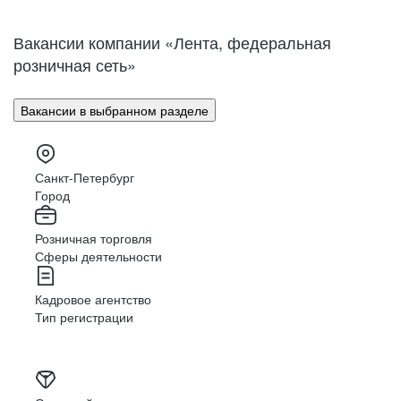
Нижний Новгород
Великий Новгород
Омск
Орел
Вакансии компании «Лента, федеральная
Оренбург
Пенза
розничная сеть»
Пермь
Петрозаводск
Псков
Ростов-на-Дону
Вакансии в выбранном разделе
Рязань
Самара
Саратов
Якутск
Южно-Сахалинск
Владикавказ
Санкт-Петербург
Смоленск
Ставрополь
Город
Тамбов
Казань
Розничная торговля
Тверь
Томск
Сферы деятельности
Кызыл
Тула
Тюмень
Ижевск
Кадровое агентство
Ульяновск
Уфа
Тип регистрации
Хабаровск
Абакан
Челябинск
Грозный
Чита
Чебоксары
Ярославль
Луганск