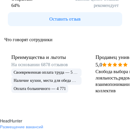
64
%
рекомендует
Буркина Фасо
Минск
Гомель
Могилев
Оставить отзыв
Витебск
Гродно
Брест
Архангельская
область
Что говорят сотрудники
Каргополь
Коряжма
Котлас
Мезень
Мирный
Новодвинск
Преимущества и льготы
Продавец унив
(Архангельская
5,0
На основании
6878
отзывов
область)
Свобода выбора 
Своевременная оплата труда — 5 675
Няндома
Онега
лояльность,рядом
Северодвинск
Сольвычегодск
Наличие кухни, места для обеда — 4 999
взаимопонимани
Шенкурск
Калининградская
Оплата больничного — 4 771
коллектив
область
Багратионовск
Балтийск
Гвардейск
Гурьевск
(Калининградская
область)
HeadHunter
Гусев
Зеленоградск
Размещение вакансий