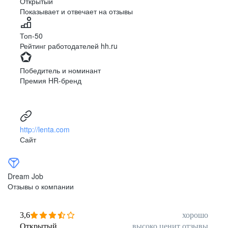
Открытый
Показывает и отвечает на отзывы
Луцк
Севастополь
Симферополь
Сумы
Топ-50
Тернополь
Ужгород
Рейтинг работодателей hh.ru
Харьков
Херсон
Хмельницкий
Черкассы
Победитель и номинант
Черновцы
Чернигов
Премия HR-бренд
Ленинградская
Ханты-Мансийск
область
Тольятти
Дудинка
(Красноярский край)
http://lenta.com
Тура (Красноярский
Агинское
Сайт
край)
(Забайкальский АО)
Усть-Ордынский
Палана
Анадырь
Сочи
Dream Job
Норильск
Дзержинск
Отзывы о компании
(Нижегородская
область)
Арзамас
Саров
3,6
хорошо
Обнинск
Салехард
Открытый
высоко ценит отзывы