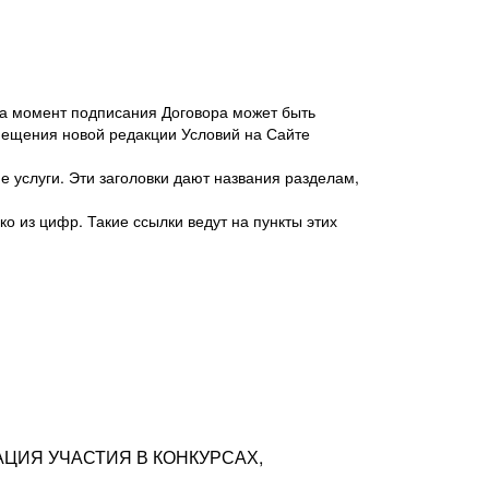
 на момент подписания Договора может быть
мещения новой редакции Условий на Сайте
 услуги. Эти заголовки дают названия разделам,
о из цифр. Такие ссылки ведут на пункты этих
антер», ИНН 7718620740, адрес: 125047,
одская территория Муниципальный округ
я улица, дом 48, помещ. 25
ых резюме с предложениями Соискателей
АЦИЯ УЧАСТИЯ В КОНКУРСАХ,
тра контактной информации Соискателя
тор сайтов: hh.ru, talantix.ru и других
 из Типов регистраций.
луг