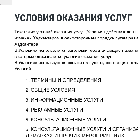
УСЛОВИЯ ОКАЗАНИЯ УСЛУГ
Текст этих условий оказания услуг (Условия) действителен
изменен Хэдхантером в одностороннем порядке путем раз
Хэдхантера.
В Условиях используются заголовки, обозначающие название
в которых описываются условия оказания услуг.
В Условиях используются ссылки на пункты, состоящие тольк
Условий.
1. ТЕРМИНЫ И ОПРЕДЕЛЕНИЯ
2. ОБЩИЕ УСЛОВИЯ
3. ИНФОРМАЦИОННЫЕ УСЛУГИ
1.1. Хэдхантер, или
Хэдхантер, ООО «Хэдх
4. РЕКЛАМНЫЕ УСЛУГИ
HeadHunter, или
г. Москва, внутригор
2.1. Типы и статусы регистрации
5. КОНСУЛЬТАЦИОННЫЕ УСЛУГИ
Исполнитель
Тверской,
2-я
Брестска
Типы регистрации
3.1. Предоставление доступа к базе данн
2.2. Активация услуг
6. КОНСУЛЬТАЦИОННЫЕ УСЛУГИ И ОРГАНИЗ
о трудоустройстве с возможностью просмо
Описание и активация
ЯРМАРКАХ И ПРОЧИХ МЕРОПРИЯТИЯХ
Хэдхантер — администра
2.1.1. Заказчику может быть присвоен один
4.0. Общие условия оказания рекламных ус