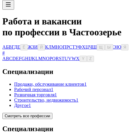
Работа и вакансии
по профессии в Частоозерье
А
Б
В
Г
Д
Е
Ж
З
И
К
Л
М
Н
О
П
Р
С
Т
У
Ф
Х
Ц
Ч
Ш
Э
Ю
Ё
Й
Щ
Ы
Я
#
A
B
C
D
E
F
G
H
I
J
K
L
M
N
O
P
Q
R
S
T
U
V
W
X
Y
Z
Специализации
Продажи, обслуживание клиентов
1
Рабочий персонал
1
Розничная торговля
1
Строительство, недвижимость
1
Другое
1
Смотреть все профессии
Специализации