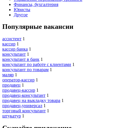
Финансы, бухгалтерия
Юристы
Другое
Популярные вакансии
ассистент
1
кассир
1
кассир банка
1
консультант
1
консультант в банк
1
консультант по работе с клиентами
1
консультант по товарам
1
маляр
1
оператор-кассир
1
продавец
1
продавец-кассир
1
продавец-консультант
1
продавец на выкладку товара
1
продавец-универсал
1
торговый консультант
1
штукатур
1