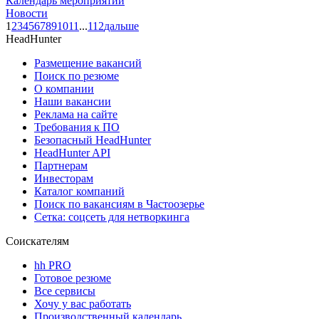
Календарь мероприятий
Новости
1
2
3
4
5
6
7
8
9
10
11
...
112
дальше
HeadHunter
Размещение вакансий
Поиск по резюме
О компании
Наши вакансии
Реклама на сайте
Требования к ПО
Безопасный HeadHunter
HeadHunter API
Партнерам
Инвесторам
Каталог компаний
Поиск по вакансиям в Частоозерье
Сетка: соцсеть для нетворкинга
Соискателям
hh PRO
Готовое резюме
Все сервисы
Хочу у вас работать
Производственный календарь