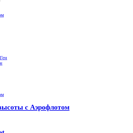
е
ен
 высоты с Аэрофлотом
et