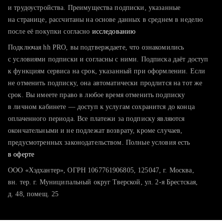
тратите много времени на поиск и вручную поднимаете
и трудоустройства. Преимущества подписки, указанные
резюме
на странице, рассчитаны на основе данных в среднем в неделю
после её покупки согласно
хотите сравнить себя с конкурентами и оценить шансы
исследованию
Подключая hh PRO, вы подтверждаете, что ознакомились
с условиями подписки и согласны с ними. Подписка даёт доступ
к функциям сервиса на срок, указанный при оформлении. Если
не отменить подписку, она автоматически продлится на тот же
срок. Вы имеете право в любое время отменить подписку
в личном кабинете — доступ к услугам сохранится до конца
оплаченного периода. Все платежи за подписку являются
окончательными и не подлежат возврату, кроме случаев,
предусмотренных законодательством. Полные условия есть
в оферте
ООО «Хэдхантер», ОГРН 1067761906805, 125047, г. Москва,
вн. тер. г. Муниципальный округ Тверской, ул. 2-я Брестская,
д. 48, помещ. 25